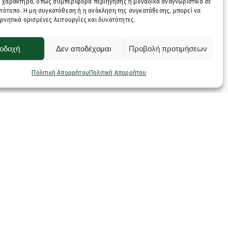
 χαρακτήρα, όπως συμπεριφορά περιήγησης ή μοναδικά αναγνωριστικά σε
στότοπο. Η μη συγκατάθεση ή η ανάκληση της συγκατάθεσης, μπορεί να
ρνητικά ορισμένες λειτουργίες και δυνατότητες.
οδοχή
Δεν αποδέχομαι
Προβολή προτιμήσεων
Πολιτική Απορρήτου
Πολιτική Απορρήτου