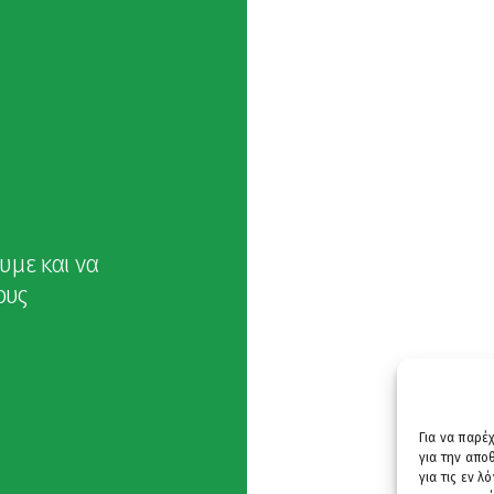
υμε και να
ους
Για να παρέ
για την απ
για τις εν 