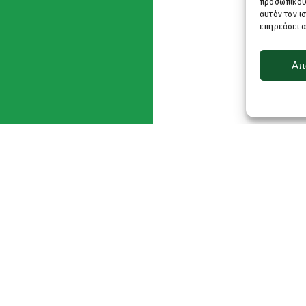
προσωπικού
αυτόν τον ι
επηρεάσει α
Απ