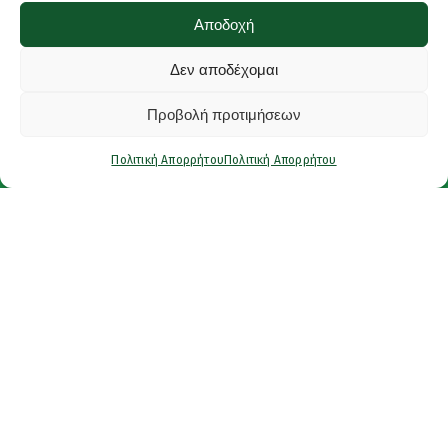
Αποδοχή
Δεν αποδέχομαι
Προβολή προτιμήσεων
Πολιτική Απορρήτου
Πολιτική Απορρήτου
Έτοιμοι για το επόμενο βήμα;
Ανυπομονούμε να σε
γνωρίσουμε και να σε
βοηθήσουμε να πετύχεις
τους γλωσσικούς σου
στόχους.