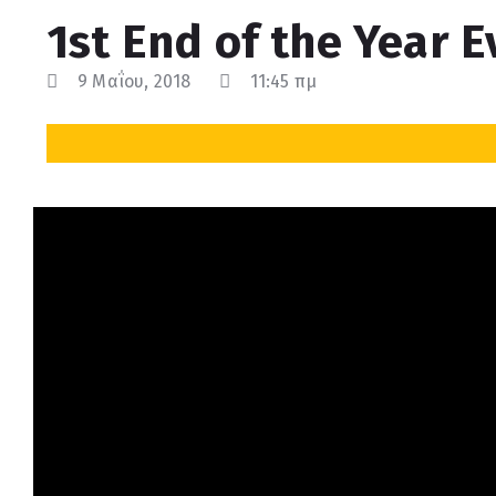
1st End of the Year 
9 Μαΐου, 2018
11:45 πμ