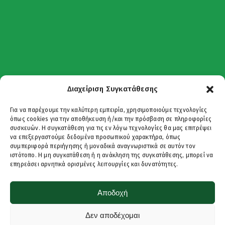
Διαχείριση Συγκατάθεσης
Για να παρέχουμε την καλύτερη εμπειρία, χρησιμοποιούμε τεχνολογίες
όπως cookies για την αποθήκευση ή/και την πρόσβαση σε πληροφορίες
συσκευών. Η συγκατάθεση για τις εν λόγω τεχνολογίες θα μας επιτρέψει
να επεξεργαστούμε δεδομένα προσωπικού χαρακτήρα, όπως
συμπεριφορά περιήγησης ή μοναδικά αναγνωριστικά σε αυτόν τον
ιστότοπο. Η μη συγκατάθεση ή η ανάκληση της συγκατάθεσης, μπορεί να
επηρεάσει αρνητικά ορισμένες λειτουργίες και δυνατότητες.
Έτοιμοι για το επόμενο βήμα;
Αποδοχή
Ανυπομονούμε να σε
Δεν αποδέχομαι
γνωρίσουμε και να σε