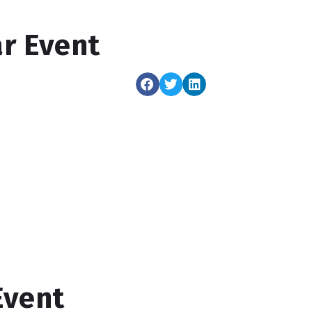
ar Event
Event