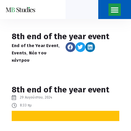
Νέα του κέντρο
Ποιοι Είμαστ
Η Εφημερίδα του Κέντρ
8th end of the year event
End of the Year Event
,
Events
,
Νέα του
κέντρου
8th end of the year event
29 Αυγούστου, 2024
8:33 πμ