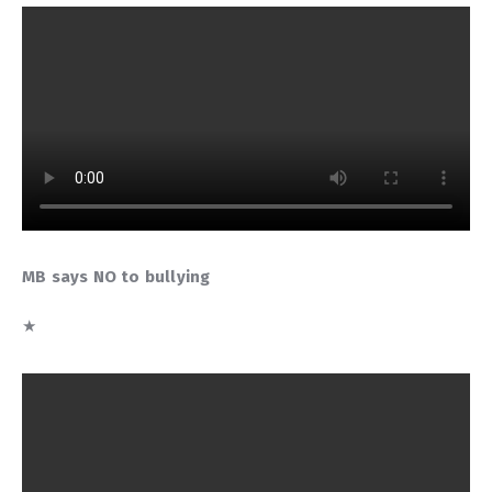
ΜΒ says NO to bullying
★