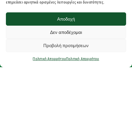
επηρεάσει αρνητικά ορισμένες λειτουργίες και δυνατότητες.
Αποδοχή
Δεν αποδέχομαι
Προβολή προτιμήσεων
Πολιτική Απορρήτου
Πολιτική Απορρήτου
Έτοιμοι για το επόμενο βήμα;
Ανυπομονούμε να σε
γνωρίσουμε και να σε
βοηθήσουμε να πετύχεις
τους γλωσσικούς σου
στόχους.