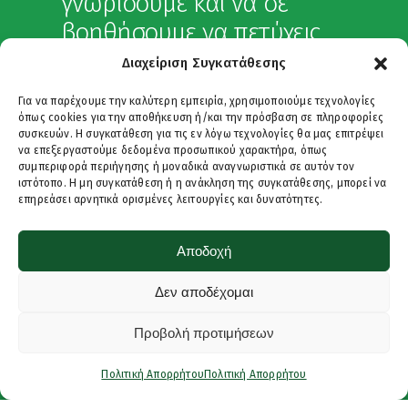
γνωρίσουμε και να σε
βοηθήσουμε να πετύχεις
τους γλωσσικούς σου
Διαχείριση Συγκατάθεσης
στόχους.
Για να παρέχουμε την καλύτερη εμπειρία, χρησιμοποιούμε τεχνολογίες
όπως cookies για την αποθήκευση ή/και την πρόσβαση σε πληροφορίες
συσκευών. Η συγκατάθεση για τις εν λόγω τεχνολογίες θα μας επιτρέψει
Επικοινωνία
να επεξεργαστούμε δεδομένα προσωπικού χαρακτήρα, όπως
συμπεριφορά περιήγησης ή μοναδικά αναγνωριστικά σε αυτόν τον
ιστότοπο. Η μη συγκατάθεση ή η ανάκληση της συγκατάθεσης, μπορεί να
επηρεάσει αρνητικά ορισμένες λειτουργίες και δυνατότητες.
Αποδοχή
Δεν αποδέχομαι
Προβολή προτιμήσεων
Πολιτική Απορρήτου
Πολιτική Απορρήτου