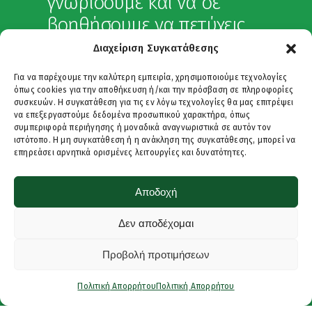
γνωρίσουμε και να σε
βοηθήσουμε να πετύχεις
τους γλωσσικούς σου
Διαχείριση Συγκατάθεσης
στόχους.
Για να παρέχουμε την καλύτερη εμπειρία, χρησιμοποιούμε τεχνολογίες
όπως cookies για την αποθήκευση ή/και την πρόσβαση σε πληροφορίες
συσκευών. Η συγκατάθεση για τις εν λόγω τεχνολογίες θα μας επιτρέψει
Επικοινωνία
να επεξεργαστούμε δεδομένα προσωπικού χαρακτήρα, όπως
συμπεριφορά περιήγησης ή μοναδικά αναγνωριστικά σε αυτόν τον
ιστότοπο. Η μη συγκατάθεση ή η ανάκληση της συγκατάθεσης, μπορεί να
επηρεάσει αρνητικά ορισμένες λειτουργίες και δυνατότητες.
Αποδοχή
Δεν αποδέχομαι
Προβολή προτιμήσεων
Πολιτική Απορρήτου
Πολιτική Απορρήτου