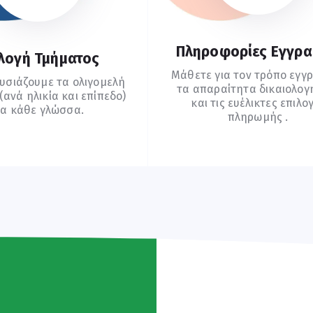
Πληροφορίες Εγγρ
λογή Τμήματος
Μάθετε για τον τρόπο εγγ
υσιάζουμε τα ολιγομελή
τα απαραίτητα δικαιολογ
ανά ηλικία και επίπεδο)
και τις ευέλικτες επιλο
ια κάθε γλώσσα.
πληρωμής .
υχνές Ερωτήσεις
Οδηγίες Εγγραφής