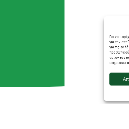
Για να παρέ
για την απ
για τις εν 
προσωπικού
αυτόν τον ι
επηρεάσει α
Απ
ΑΤΑ
ΕΠΙΚΟΙΝΩΝΊΑ
Address:
Αδριανουπόλεως 31,
ά
Καισαριανή