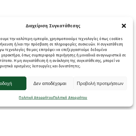
Διαχείριση Συγκατάθεσης
χουμε την καλύτερη εμπειρία, χρησιμοποιούμε τεχνολογίες όπως cookies
οθήκευση ή/και την πρόσβαση σε πληροφορίες συσκευών. Η συγκατάθεση
λόγω τεχνολογίες θα μας επιτρέψει να επεξεργαστούμε δεδομένα
 χαρακτήρα, όπως συμπεριφορά περιήγησης ή μοναδικά αναγνωριστικά σε
στότοπο. Η μη συγκατάθεση ή η ανάκληση της συγκατάθεσης, μπορεί να
ρνητικά ορισμένες λειτουργίες και δυνατότητες.
οδοχή
Δεν αποδέχομαι
Προβολή προτιμήσεων
Πολιτική Απορρήτου
Πολιτική Απορρήτου