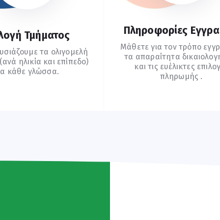
Πληροφορίες Εγγρ
λογή Τμήματος
Μάθετε για τον τρόπο εγγ
υσιάζουμε τα ολιγομελή
τα απαραίτητα δικαιολογ
ανά ηλικία και επίπεδο)
και τις ευέλικτες επιλο
ια κάθε γλώσσα.
πληρωμής .
υχνές Ερωτήσεις
Οδηγίες Εγγραφής