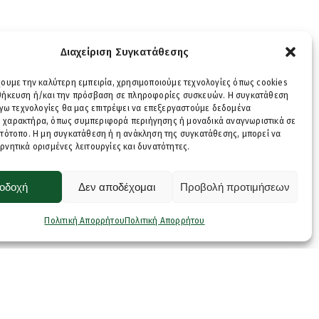
Διαχείριση Συγκατάθεσης
χουμε την καλύτερη εμπειρία, χρησιμοποιούμε τεχνολογίες όπως cookies
οθήκευση ή/και την πρόσβαση σε πληροφορίες συσκευών. Η συγκατάθεση
λόγω τεχνολογίες θα μας επιτρέψει να επεξεργαστούμε δεδομένα
 χαρακτήρα, όπως συμπεριφορά περιήγησης ή μοναδικά αναγνωριστικά σε
στότοπο. Η μη συγκατάθεση ή η ανάκληση της συγκατάθεσης, μπορεί να
ρνητικά ορισμένες λειτουργίες και δυνατότητες.
οδοχή
Δεν αποδέχομαι
Προβολή προτιμήσεων
Πολιτική Απορρήτου
Πολιτική Απορρήτου