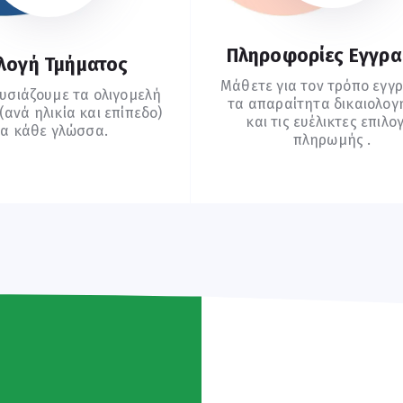
Πληροφορίες Εγγρ
λογή Τμήματος
Μάθετε για τον τρόπο εγγ
υσιάζουμε τα ολιγομελή
τα απαραίτητα δικαιολογ
ανά ηλικία και επίπεδο)
και τις ευέλικτες επιλο
ια κάθε γλώσσα.
πληρωμής .
υχνές Ερωτήσεις
Οδηγίες Εγγραφής