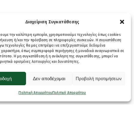
Διαχείριση Συγκατάθεσης
χουμε την καλύτερη εμπειρία, χρησιμοποιούμε τεχνολογίες όπως cookies
οθήκευση ή/και την πρόσβαση σε πληροφορίες συσκευών. Η συγκατάθεση
λόγω τεχνολογίες θα μας επιτρέψει να επεξεργαστούμε δεδομένα
 χαρακτήρα, όπως συμπεριφορά περιήγησης ή μοναδικά αναγνωριστικά σε
στότοπο. Η μη συγκατάθεση ή η ανάκληση της συγκατάθεσης, μπορεί να
ρνητικά ορισμένες λειτουργίες και δυνατότητες.
οδοχή
Δεν αποδέχομαι
Προβολή προτιμήσεων
Πολιτική Απορρήτου
Πολιτική Απορρήτου