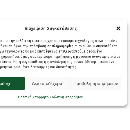
Διαχείριση Συγκατάθεσης
χουμε την καλύτερη εμπειρία, χρησιμοποιούμε τεχνολογίες όπως cookies
οθήκευση ή/και την πρόσβαση σε πληροφορίες συσκευών. Η συγκατάθεση
λόγω τεχνολογίες θα μας επιτρέψει να επεξεργαστούμε δεδομένα
 χαρακτήρα, όπως συμπεριφορά περιήγησης ή μοναδικά αναγνωριστικά σε
στότοπο. Η μη συγκατάθεση ή η ανάκληση της συγκατάθεσης, μπορεί να
ρνητικά ορισμένες λειτουργίες και δυνατότητες.
οδοχή
Δεν αποδέχομαι
Προβολή προτιμήσεων
Πολιτική Απορρήτου
Πολιτική Απορρήτου