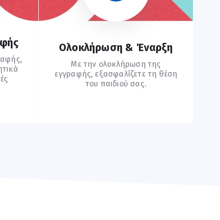
αφής
Ολοκλήρωση & Έναρξη
ραφής,
Με την ολοκλήρωση της
ητικά
εγγραφής, εξασφαλίζετε τη θέση
γές
του παιδιού σας.