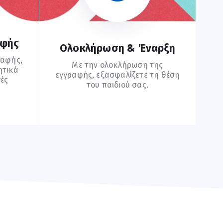
αφής
Ολοκλήρωση & Έναρξη
ραφής,
Με την ολοκλήρωση της
ητικά
εγγραφής, εξασφαλίζετε τη θέση
γές
του παιδιού σας.