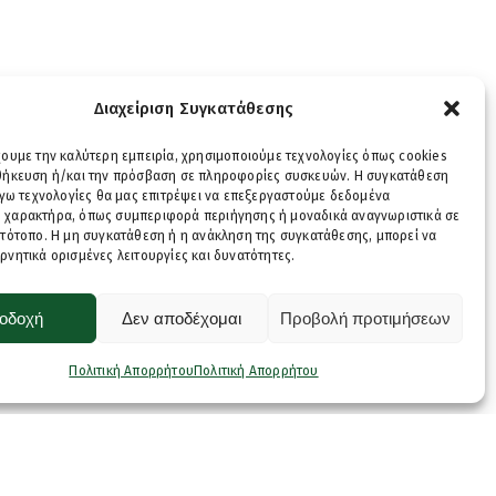
Διαχείριση Συγκατάθεσης
χουμε την καλύτερη εμπειρία, χρησιμοποιούμε τεχνολογίες όπως cookies
οθήκευση ή/και την πρόσβαση σε πληροφορίες συσκευών. Η συγκατάθεση
λόγω τεχνολογίες θα μας επιτρέψει να επεξεργαστούμε δεδομένα
 χαρακτήρα, όπως συμπεριφορά περιήγησης ή μοναδικά αναγνωριστικά σε
στότοπο. Η μη συγκατάθεση ή η ανάκληση της συγκατάθεσης, μπορεί να
ρνητικά ορισμένες λειτουργίες και δυνατότητες.
οδοχή
Δεν αποδέχομαι
Προβολή προτιμήσεων
Πολιτική Απορρήτου
Πολιτική Απορρήτου